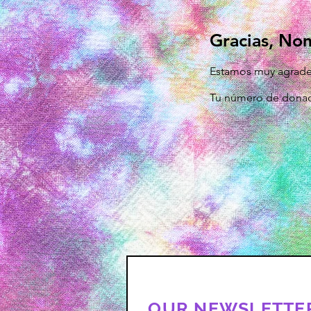
Gracias, No
Estamos muy agrade
Tu número de donaci
OUR NEWSLETTE