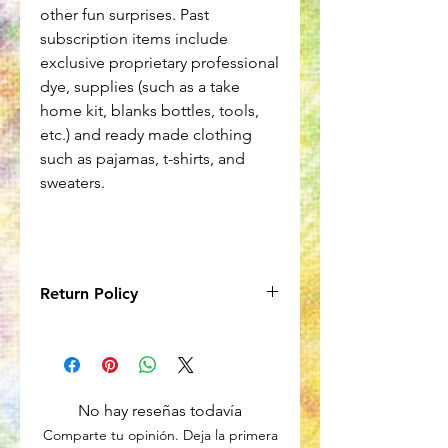
other fun surprises. Past
subscription items include
exclusive proprietary professional
dye, supplies (such as a take
home kit, blanks bottles, tools,
etc.) and ready made clothing
such as pajamas, t-shirts, and
sweaters.
Return Policy
Due to the nature of the product, no
returns will be accepted onitems
in subscription boxes. However,
subscriptions can be cancelled at any
No hay reseñas todavía
time.
Comparte tu opinión. Deja la primera