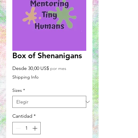
Box of Shenanigans
Precio
Desde
30,00 US$
por mes
de
Shipping Info
oferta
Sizes
*
Cantidad
*