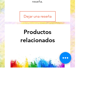
reseña.
Dejar una reseña
Productos
relacionados
Great for Kids